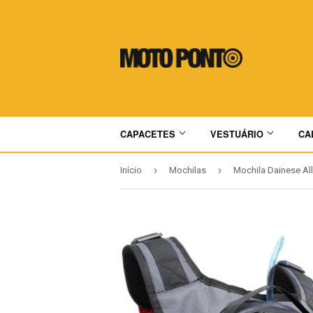
CAPACETES
VESTUÁRIO
CA
›
›
Início
Mochilas
Mochila Dainese All