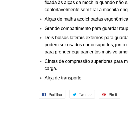
fixada às alças da mochila quando não e
confortavelmente sem tirar a mochila en
Alças de malha acolchoadas ergonômicas
Grande compartimento para guardar roup
Dois bolsos laterais externos para guar
podem ser usados como suportes, junto 
para prender equipamentos mais volumo
Cintas de compressão superiores para man
carga.
Alça de transporte.
Partilhar
Partilhe
Tweetar
Tuíte
Pin it
Adic
no
no
no
Facebook
Twitter
Pint