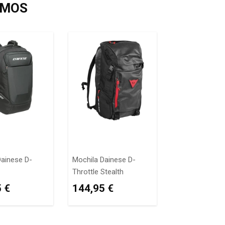
AMOS
Dainese D-
Mochila Dainese D-
Throttle Stealth
ÇO
169,95
PREÇO
144,95
 €
144,95 €
MAL
€
NORMAL
€