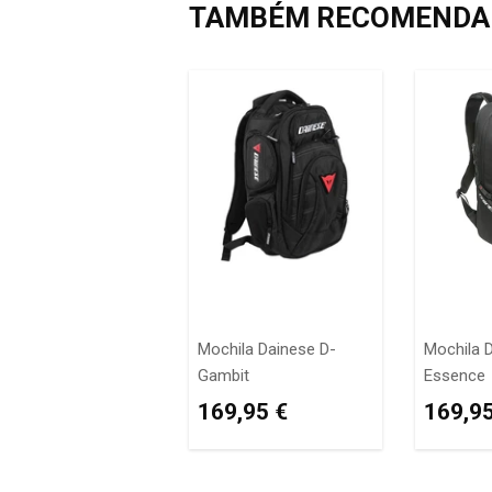
TAMBÉM RECOMEND
Mochila Dainese D-
Mochila 
Gambit
Essence
PREÇO
169,95
PRE
169,95 €
169,95
NORMAL
€
NOR