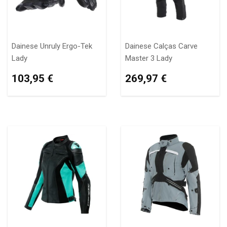
Dainese Unruly Ergo-Tek
Dainese Calças Carve
Lady
Master 3 Lady
PREÇO
103,95
PREÇO
269,97
103,95 €
269,97 €
NORMAL
€
NORMAL
€