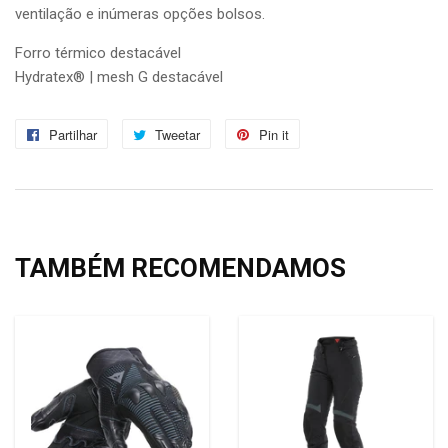
ventilação e inúmeras opções bolsos.
Forro térmico destacável
Hydratex® | mesh G destacável
Partilhar
Partilhe
Tweetar
Tuíte
Pin it
Adicione
no
no
no
Facebook
Twitter
Pinterest
TAMBÉM RECOMENDAMOS