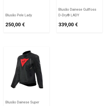
Blusão Dainese Gullfoss
Blusão Pele Lady
D-Dry® LADY
PREÇO
250,00
PREÇO
339,00
250,00 €
339,00 €
NORMAL
€
NORMAL
€
Blusão Dainese Super